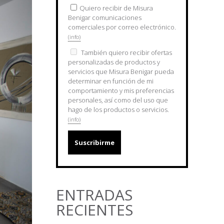
Quiero recibir de Misura
Benigar comunicaciones
comerciales por correo electrónico.
(info)
También quiero recibir ofertas
personalizadas de productos y
servicios que Misura Benigar pueda
determinar en función de mi
comportamiento y mis preferencias
personales, así como del uso que
hago de los productos o servicios.
(info)
ENTRADAS
RECIENTES