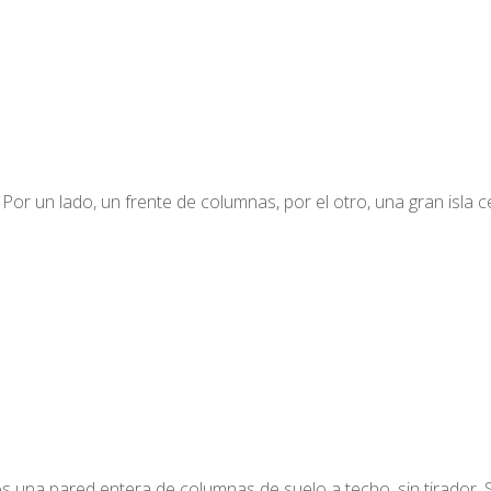
Por un lado, un frente de columnas, por el otro, una gran isla ce
una pared entera de columnas de suelo a techo, sin tirador. 