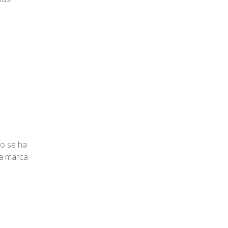
to se ha
la marca