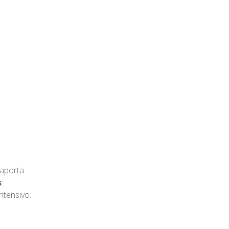
 aporta
s
:
ntensivo.