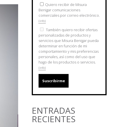
Quiero recibir de Misura
Benigar comunicaciones
comerciales por correo electrónico.
(info)
También quiero recibir ofertas
personalizadas de productos y
servicios que Misura Benigar pueda
determinar en función de mi
comportamiento y mis preferencias
personales, así como del uso que
hago de los productos o servicios.
(info)
ENTRADAS
RECIENTES