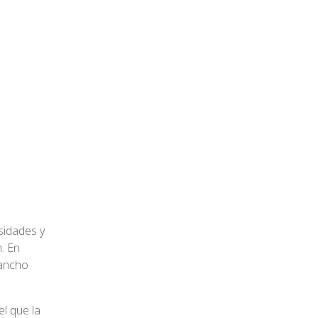
sidades y
. En
 ancho
l que la