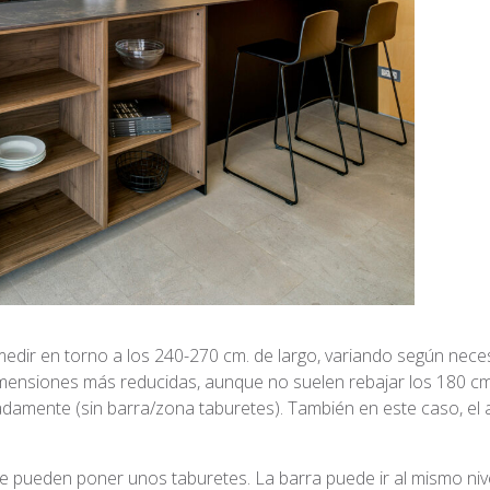
medir en torno a los 240-270 cm. de largo, variando según nece
mensiones más reducidas, aunque no suelen rebajar los 180 cm
imadamente (sin barra/zona taburetes). También en este caso, el
e pueden poner unos taburetes. La barra puede ir al mismo nive