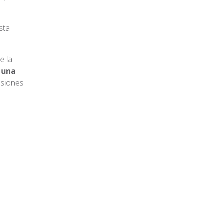
sta
e la
 una
nsiones