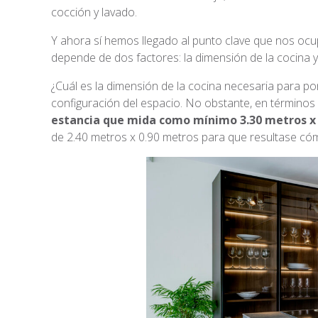
cocción y lavado.
Y ahora sí hemos llegado al punto clave que nos ocu
depende de dos factores: la dimensión de la cocina y 
¿Cuál es la dimensión de la cocina necesaria para po
configuración del espacio. No obstante, en términos
estancia que mida como mínimo 3.30 metros x
de 2.40 metros x 0.90 metros para que resultase có