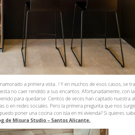
namorado a primera vista…! Y en muchos de esos casos, se tr
cuesta no caer rendido a sus encantos. Afortunadamente, con l
an venido para quedarse. Cientos de veces han captado nuestra 
las o en redes sociales. Pero la primera pregunta que nos surg
uedo poner una cocina con isla en mi vivienda? Si quieres sabe
og de Misura Studio – Santos Alicante.