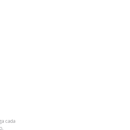
nga cada
o,