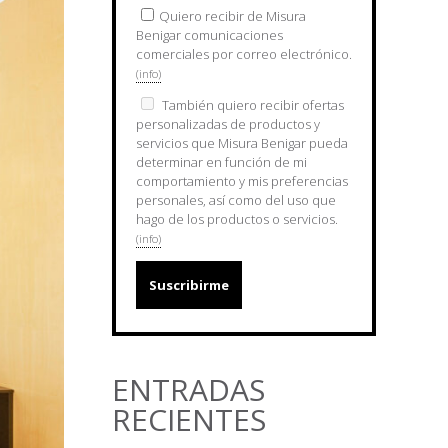
Quiero recibir de Misura
Benigar comunicaciones
comerciales por correo electrónico.
(info)
También quiero recibir ofertas
personalizadas de productos y
servicios que Misura Benigar pueda
determinar en función de mi
comportamiento y mis preferencias
personales, así como del uso que
hago de los productos o servicios.
(info)
ENTRADAS
RECIENTES