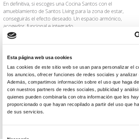
En definitiva, si escoges una Cocina Santos con el
amueblamiento de Santos Living para la zona de estar,
conseguirás el efecto deseado. Un espacio armónico,
acogedor, funcional e integrado.
Finalmente, indicarte que en nuestro showroom de
Misura Studio – Santos Alicante, puedes encontrar
ambientes de Cocina + Living como éste. ¡Te
Esta página web usa cookies
esperamos con esta y otras propuestas, ideales para
Las cookies de este sitio web se usan para personalizar el c
tu vivienda!
los anuncios, ofrecer funciones de redes sociales y analizar e
Además, compartimos información sobre el uso que haga del
con nuestros partners de redes sociales, publicidad y anális
quienes pueden combinarla con otra información que les ha
proporcionado o que hayan recopilado a partir del uso que 
de sus servicios.
Selección