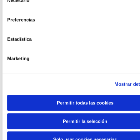
Necesario
de
consentimiento
Preferencias
Misura Studio – Santos Alicante
Estadística
Marketing
Mostrar det
Permitir todas las cookies
Permitir la selección
Solo usar cookies necesarias