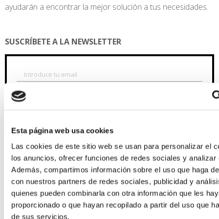
ayudarán a encontrar la mejor solución a tus necesidades.
SUSCRÍBETE A LA NEWSLETTER
He leido y aceptado la
política de privacidad
Quiero recibir de Misura Benigar comunicaciones
comerciales por correo electrónico.
(info)
Esta página web usa cookies
También quiero recibir ofertas personalizadas de
productos y servicios que Misura Benigar pueda determinar en
Las cookies de este sitio web se usan para personalizar el c
función de mi comportamiento y mis preferencias personales,
los anuncios, ofrecer funciones de redes sociales y analizar e
así como del uso que hago de los productos o servicios.
(info)
Además, compartimos información sobre el uso que haga del
con nuestros partners de redes sociales, publicidad y anális
quienes pueden combinarla con otra información que les ha
proporcionado o que hayan recopilado a partir del uso que 
de sus servicios.