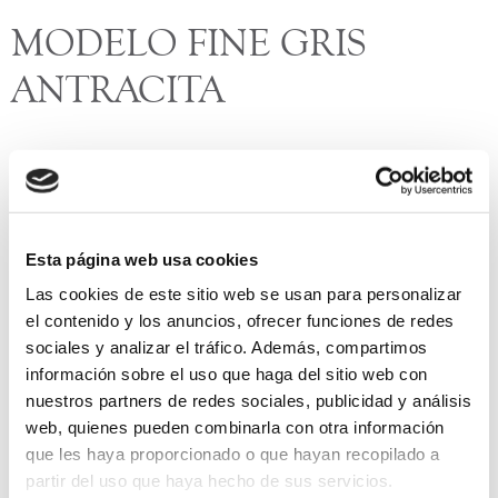
MODELO FINE GRIS
ANTRACITA
Esta cocina distribuida linealmente está compuesta por
muebles estatrificados gris antracita con encimera laminada
en Ceppo di Gré. Los interiores realizados en grafeno y
nogal le aportan a la cocina un carácter especial. Está
Esta página web usa cookies
equipada en la zona de aguas con Dake fregadero y con los
Las cookies de este sitio web se usan para personalizar
exclusivos electrodomésticos Miele que se integran a la
el contenido y los anuncios, ofrecer funciones de redes
perfección con el acabado gris antracita.
sociales y analizar el tráfico. Además, compartimos
Marca: Santos
información sobre el uso que haga del sitio web con
nuestros partners de redes sociales, publicidad y análisis
web, quienes pueden combinarla con otra información
que les haya proporcionado o que hayan recopilado a
partir del uso que haya hecho de sus servicios.