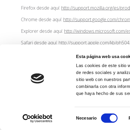
Firefox desde aquí:
http://support.mozilla.org/es/pro
Chrome desde aquí:
http://support.google.com/chr
Explorer desde aquí:
http://windows.microsoft.com/e
Safari desde aquí:
http://support.apple.com/kb/ph504
Opera desde aquí:
http://help.opera.com/Windows/11
Esta página web usa cook
Las cookies de este sitio 
de redes sociales y analiz
sitio web con nuestros par
combinarla con otra inform
que haya hecho de sus ser
Showroom Alicante
Avd. Dr. Fleming, 2
03015 Alicante
Selección
965.126.499
Necesario
de
consentimiento