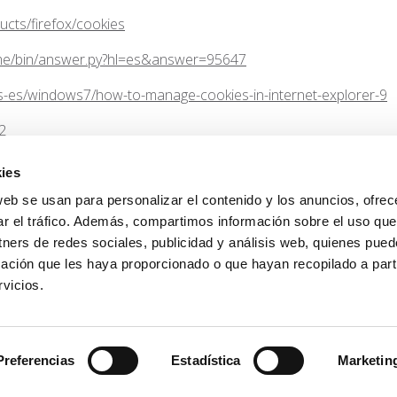
ducts/firefox/cookies
ome/bin/answer.py?hl=es&answer=95647
s-es/windows7/how-to-manage-cookies-in-internet-explorer-9
2
.50/es-ES/cookies.html
ies
web se usan para personalizar el contenido y los anuncios, ofrec
ar el tráfico. Además, compartimos información sobre el uso que
tners de redes sociales, publicidad y análisis web, quienes pue
ación que les haya proporcionado o que hayan recopilado a parti
vicios.
Visit our BLOG
Preferencias
Estadística
Marketin