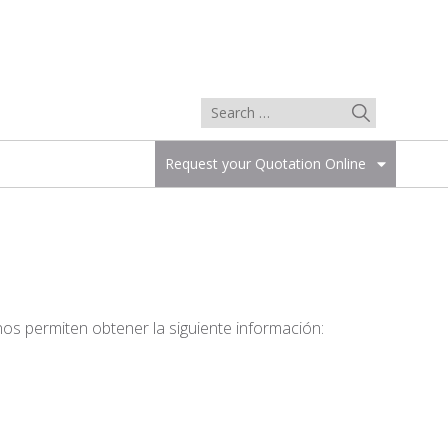
Request your Quotation Online
os permiten obtener la siguiente información: