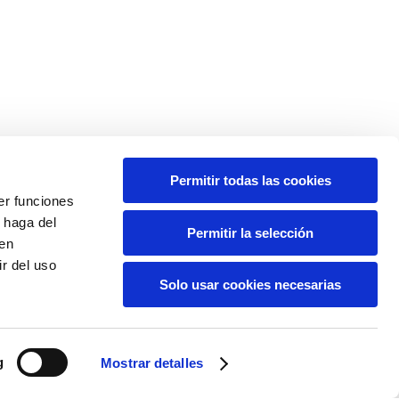
Permitir todas las cookies
er funciones
 haga del
Permitir la selección
den
r del uso
Solo usar cookies necesarias
-
-
Legal notice
Privacy policy
Cookies
1
g
Mostrar detalles